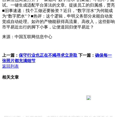
试。一键生成适配平台算法的文章。提拔员工的归属感，贾亮
■旧事速递：找个工做还要验资？近日，“数字泔水”为何能成
为“数字肥水”？■热评：这个逻辑，申明义务部分未能自动发
觉或自动处理。如许的产物能获得高流量、高收入，这些影响
市平易近出行的脚下小事，让便道回归便平易近？
来源：中国互联网信息中心
上一篇：
保守行业也正在不竭寻求立异取
下一篇：
确保每一
张照片都充满细节
返回列表
相关文章
183 9181 6005
客服热线：
客服QQ：10014803 公司地址：陕西省咸阳市秦都区世纪大
道华宇双子星A座 法律顾问：陕西润丰律师事务所