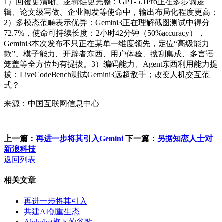
1）回覆更清晰、逻辑链更完整：GPT-5.1Pro正在多步调逻
辑、论文级写做、企业阐发等使命中，输出布局化程度更高；
2）多模态范畴表示优异：Gemini3正在理解截图测试中得分
72.7%，使命可持续长度：2小时42分钟（50%accuracy），
Gemini3本次发布不只正在某单一维度领先，定位“高级能力
款”。模子能力、开辟者东西、用户体验、搜刮集成、多言语
笼盖等全方位均有提拔。3）编码能力、Agent东西利用能力提
拔：LiveCodeBench测试Gemini3远超敌手；改变人机交互范
式？
来源：中国互联网信息中心
上一篇：
再进一步将其引入Gemini
下一篇：
另据知恋人士对
新浪科技
返回列表
相关文章
再进一步将其引入
共建AI创重生态
Alphabet旗下的谷歌