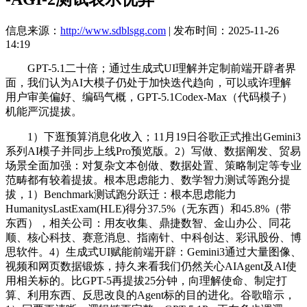
信息来源：
http://www.sdblsgg.com
| 发布时间：2025-11-26
14:19
GPT-5.1二十倍；通过生成式UI理解并定制前端开辟者界
面，我们认为AI大模子仍处于加快迭代趋向，可以或许理解
用户审美偏好、编码气概，GPT-5.1Codex-Max（代码模子）
机能严沉提拔。
1）下逛预算消息化收入；11月19日谷歌正式推出Gemini3
系列AI模子并同步上线Pro预览版。2）写做、数据阐发、贸易
场景全面加强：对复杂文本创做、数据处置、策略制定等专业
范畴都有较着提拔。根本思虑能力、数学智力测试等跑分提
拔，1）Benchmark测试跑分跃迁：根本思虑能力
HumanitysLastExam(HLE)得分37.5%（无东西）和45.8%（带
东西），相关公司：用友收集、鼎捷数智、金山办公、同花
顺、核心科技、赛意消息、指南针、中科创达、彩讯股份、博
思软件。4）生成式UI赋能前端开辟：Gemini3通过大量图像、
视频和网页数据锻炼，持久来看我们仍然关心AIAgent及AI使
用相关标的。比GPT-5再提拔25分钟，向理解使命、制定打
算、利用东西、反思改良的Agent标的目的进化。谷歌暗示，