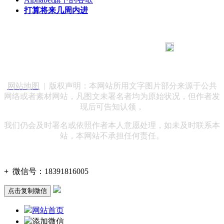
打算将来几周内进
183 9181 6005
客服热线：
客服QQ：10014803 公司地址：陕西省咸阳市秦都区世纪大
道华宇双子星A座 法律顾问：陕西润丰律师事务所
网站地图
| 版权声明：本网站所用文字图片部分来源于公共
网络或者素材网站，凡图文未署名者均为原始状况，但作者发
现后可告知认领，
我们仍会及时署名或依照作者本人意愿处理，如未及时联系本
站，本网站不承担任何责任。
+
微信号：
18391816005
点击复制微信
网站首页
添加微信